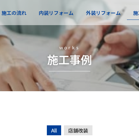
施工の流れ
内装リフォーム
外装リフォーム
施
works
施工事例
All
店舗改装